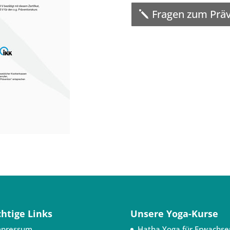
Fragen zum Präv
htige Links
Unsere Yoga-Kurse
mpressum
Hatha Yoga für Erwachse