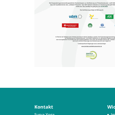
Kontakt
Wic
Surya Yoga
I